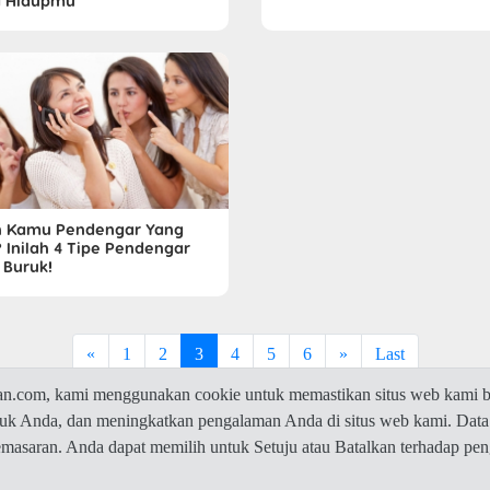
 Hidupmu
n Kamu Pendengar Yang
? Inilah 4 Tipe Pendengar
 Buruk!
«
1
2
3
4
5
6
»
Last
com, kami menggunakan cookie untuk memastikan situs web kami be
ntuk Anda, dan meningkatkan pengalaman Anda di situs web kami. Data
© 2026 Jawaban.com -
Privacy Policy
pemasaran. Anda dapat memilih untuk Setuju atau Batalkan terhadap p