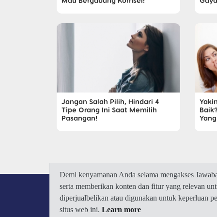
Mau Bergabung Komsel!
Gaya
Jangan Salah Pilih, Hindari 4
Yaki
Tipe Orang Ini Saat Memilih
Baik
Pasangan!
Yang
Demi kenyamanan Anda selama mengakses Jawaban.
serta memberikan konten dan fitur yang relevan u
diperjualbelikan atau digunakan untuk keperluan 
situs web ini.
Learn more