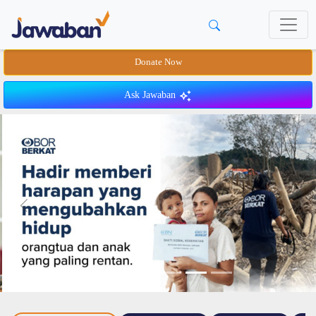
Donate Now
Ask Jawaban
Previous
Next