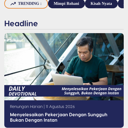
TRENDING :
Mimpi Rohani
Kisah Nyata
Ay
Headline
Renungan Harian
| 11 Agustus 2026
Menyelesaikan Pekerjaan Dengan Sungguh
Bukan Dengan Instan