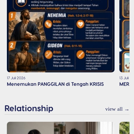
17 Juli 2026
13 Juli 2
Menemukan PANGGILAN di Tengah KRISIS
MERAT
Relationship
view all →