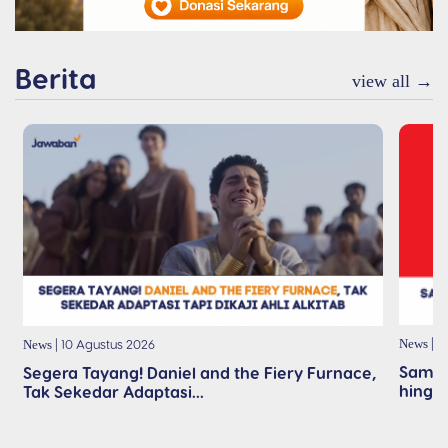
05 Agustus 2026
Berita
view all →
Memandang Tuhan
Dengan Takjub
04 Agustus 2026
| 1
| 10 Agustus 2026
News
News
Sambu
Segera Tayang! Daniel and the Fiery Furnace,
hingga
Tak Sekedar Adaptasi...