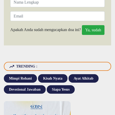
Apakah Anda sudah mengucapkan doa ini?
TRENDING :
Mimpi Rohani
Kisah Nyata
Ayat Alkitab
Devotional Jawaban
Siapa Yesus