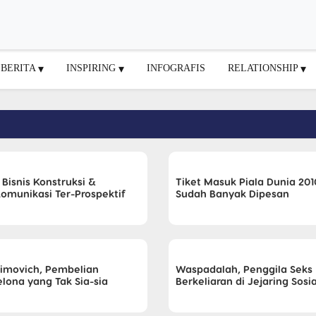
BERITA
INSPIRING
INFOGRAFIS
RELATIONSHIP
 Bisnis Konstruksi &
Tiket Masuk Piala Dunia 201
komunikasi Ter-Prospektif
Sudah Banyak Dipesan
himovich, Pembelian
Waspadalah, Penggila Seks
elona yang Tak Sia-sia
Berkeliaran di Jejaring Sosia