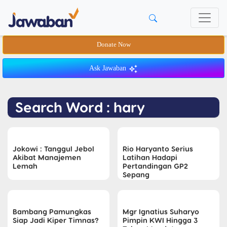
Donate Now
Ask Jawaban
Search Word : hary
Jokowi : Tanggul Jebol
Rio Haryanto Serius
Akibat Manajemen
Latihan Hadapi
Lemah
Pertandingan GP2
Sepang
Bambang Pamungkas
Mgr Ignatius Suharyo
Siap Jadi Kiper Timnas?
Pimpin KWI Hingga 3