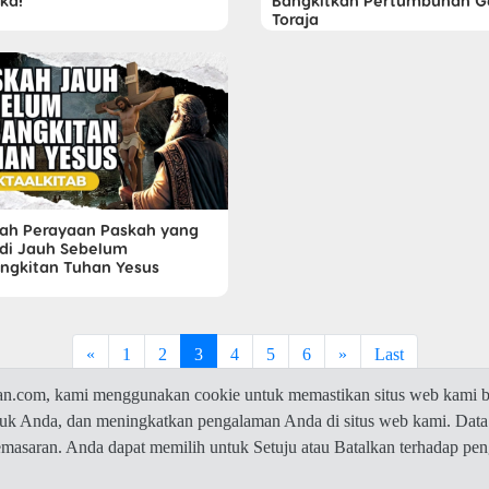
ka!
Bangkitkan Pertumbuhan G
Toraja
rah Perayaan Paskah yang
adi Jauh Sebelum
ngkitan Tuhan Yesus
«
1
2
3
4
5
6
»
Last
com, kami menggunakan cookie untuk memastikan situs web kami be
ntuk Anda, dan meningkatkan pengalaman Anda di situs web kami. Data
© 2026 Jawaban.com -
Privacy Policy
pemasaran. Anda dapat memilih untuk Setuju atau Batalkan terhadap p