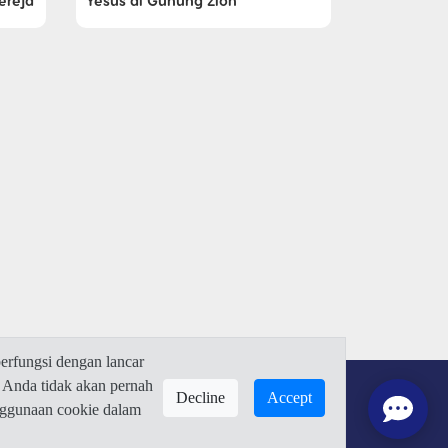
ereja
Yesus di Gunung Zion
rfungsi dengan lancar
 Anda tidak akan pernah
Decline
Accept
enggunaan cookie dalam