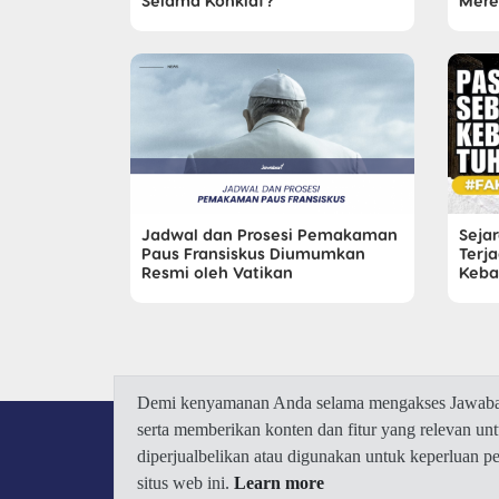
Selama Konklaf?
Mere
Jadwal dan Prosesi Pemakaman
Seja
Paus Fransiskus Diumumkan
Terj
Resmi oleh Vatikan
Keba
Demi kenyamanan Anda selama mengakses Jawaban.
serta memberikan konten dan fitur yang relevan u
diperjualbelikan atau digunakan untuk keperluan 
situs web ini.
Learn more