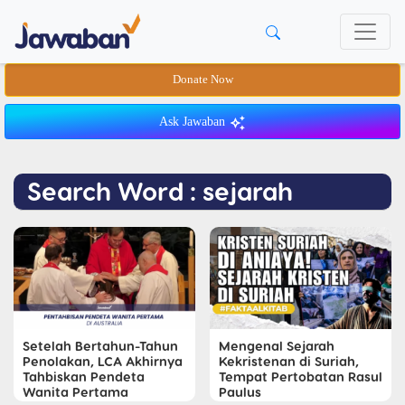
Donate Now
Ask Jawaban
Search Word : sejarah
Setelah Bertahun-Tahun
Mengenal Sejarah
Penolakan, LCA Akhirnya
Kekristenan di Suriah,
Tahbiskan Pendeta
Tempat Pertobatan Rasul
Wanita Pertama
Paulus