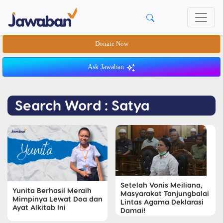
Donate Now
Ask Jawaban
Search Word : Satya
Setelah Vonis Meiliana,
Yunita Berhasil Meraih
Masyarakat Tanjungbalai
Mimpinya Lewat Doa dan
Lintas Agama Deklarasi
Ayat Alkitab Ini
Damai!