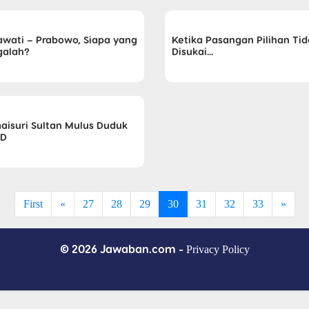
wati – Prabowo, Siapa yang
Ketika Pasangan Pilihan Ti
alah?
Disukai...
aisuri Sultan Mulus Duduk
PD
First
«
27
28
29
30
31
32
33
»
© 2026 Jawaban.com -
Privacy Policy