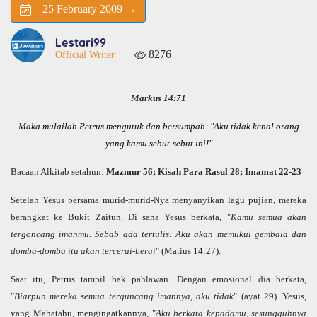
25 February 2009 →
Lestari99
8276
Official Writer
Markus 14:71
Maka mulailah Petrus mengutuk dan bersumpah: "Aku tidak kenal orang
yang kamu sebut-sebut ini!"
Bacaan Alkitab setahun:
Mazmur 56; Kisah Para Rasul 28; Imamat 22-23
Setelah Yesus bersama murid-murid-Nya menyanyikan lagu pujian, mereka
berangkat ke Bukit Zaitun. Di sana Yesus berkata, "
Kamu semua akan
tergoncang imanmu. Sebab ada tertulis: Aku akan memukul gembala dan
domba-domba itu akan tercerai-berai
" (Matius 14:27).
Saat itu, Petrus tampil bak pahlawan. Dengan emosional dia berkata,
"
Biarpun mereka semua terguncang imannya, aku tidak
" (ayat 29). Yesus,
yang Mahatahu, mengingatkannya, "
Aku berkata kepadamu, sesungguhnya