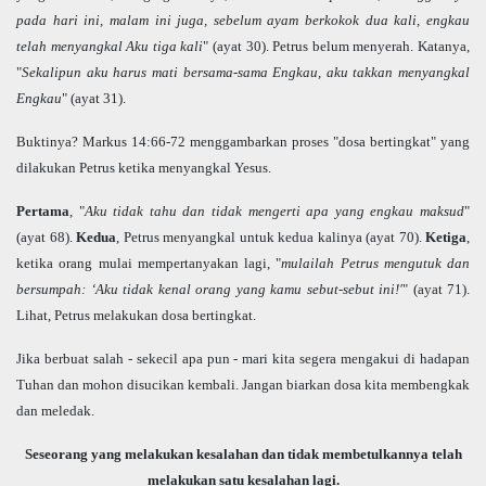
pada hari ini, malam ini juga, sebelum ayam berkokok dua kali, engkau
telah menyangkal Aku tiga kali
" (ayat 30). Petrus belum menyerah. Katanya,
"
Sekalipun aku harus mati bersama-sama Engkau, aku takkan menyangkal
Engkau
" (ayat 31).
Buktinya? Markus 14:66-72 menggambarkan proses "dosa bertingkat" yang
dilakukan Petrus ketika menyangkal Yesus.
Pertama
, "
Aku tidak tahu dan tidak mengerti apa yang engkau maksud
"
(ayat 68).
Kedua
, Petrus menyangkal untuk kedua kalinya (ayat 70).
Ketiga
,
ketika orang mulai mempertanyakan lagi, "
mulailah Petrus mengutuk dan
bersumpah: ‘Aku tidak kenal orang yang kamu sebut-sebut ini!'
" (ayat 71).
Lihat, Petrus melakukan dosa bertingkat.
Jika berbuat salah - sekecil apa pun - mari kita segera mengakui di hadapan
Tuhan dan mohon disucikan kembali. Jangan biarkan dosa kita membengkak
dan meledak.
Seseorang yang melakukan kesalahan dan tidak membetulkannya telah
melakukan satu kesalahan lagi.