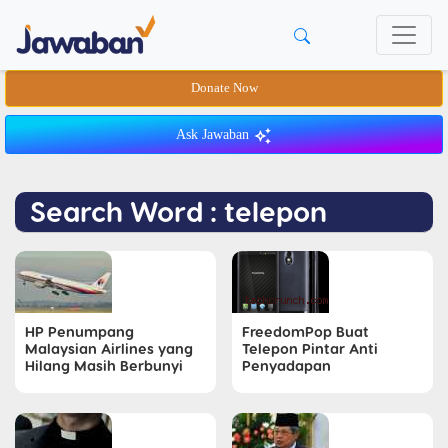
Donate Now
Ask Jawaban
Search Word : telepon
HP Penumpang
FreedomPop Buat
Malaysian Airlines yang
Telepon Pintar Anti
Hilang Masih Berbunyi
Penyadapan