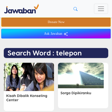
Donate Now
Ask Jawaban
Search Word : telepon
Sorga Dipikiranku
Kisah Dibalik Konseling
Center