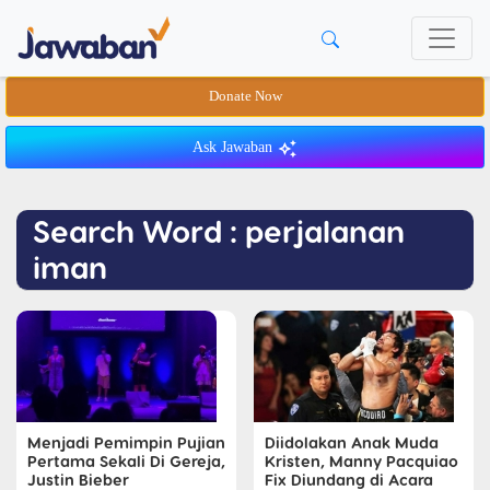
Donate Now
Ask Jawaban
Search Word : perjalanan
iman
Menjadi Pemimpin Pujian
Diidolakan Anak Muda
Pertama Sekali Di Gereja,
Kristen, Manny Pacquiao
Justin Bieber
Fix Diundang di Acara