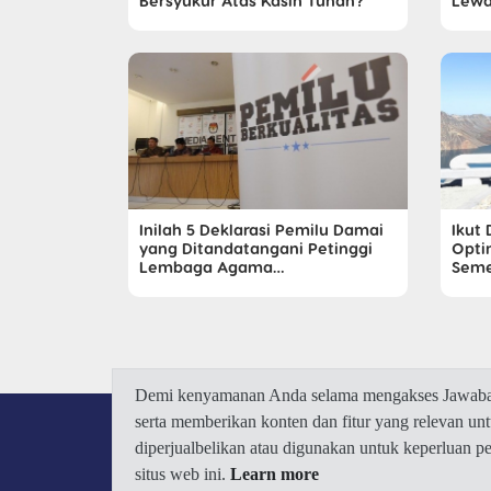
Bersyukur Atas Kasih Tuhan?
Lewa
Inilah 5 Deklarasi Pemilu Damai
Ikut
yang Ditandatangani Petinggi
Opti
Lembaga Agama…
Seme
Demi kenyamanan Anda selama mengakses Jawaban.
serta memberikan konten dan fitur yang relevan u
diperjualbelikan atau digunakan untuk keperluan 
situs web ini.
Learn more