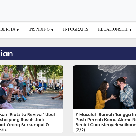
BERITA
INSPIRING
INFOGRAFIS
RELATIONSHIP
ian
an ‘Riots to Revival’ Ubah
7 Masalah Rumah Tangga In
sha yang Rusuh Jadi
Pasti Pernah Kamu Alami. 
at Orang Berkumpul &
Begini Cara Menyelesaikan
ptis
(2/2)