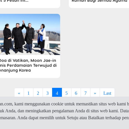
t 5 Pesan Ini…
Rumah Bagi Semua Agama
 Doa di Vatikan, Moon Jae-in
mis Perdamaian Terwujud di
nanjung Korea
«
1
2
3
4
5
6
7
»
Last
com, kami menggunakan cookie untuk memastikan situs web kami be
ntuk Anda, dan meningkatkan pengalaman Anda di situs web kami. Data
© 2026 Jawaban.com -
Privacy Policy
pemasaran. Anda dapat memilih untuk Setuju atau Batalkan terhadap p