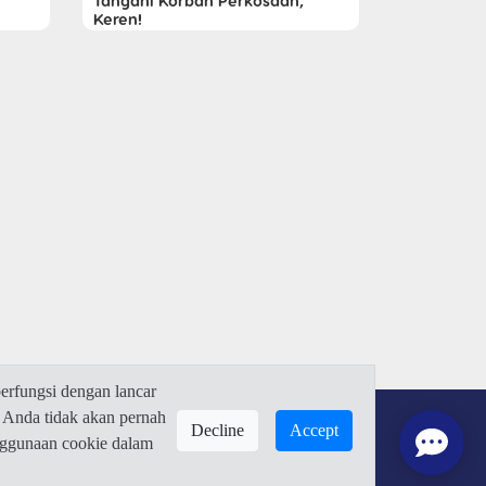
Tangani Korban Perkosaan,
Keren!
rfungsi dengan lancar
 Anda tidak akan pernah
Decline
Accept
enggunaan cookie dalam