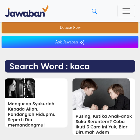
Donate Now
Ask Jawaban
Search Word : kaca
Mengucap Syukurlah
Kepada Allah,
Pandanglah Hidupmu
Pusing, Ketika Anak-anak
Seperti Dia
Suka Berantem? Coba
memandangmu!
Ikuti 3 Cara Ini Yuk, Biar
Dirumah Adem