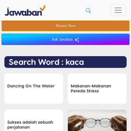
Donate Now
Ask Jawaban
Search Word : kaca
Dancing On The Water
Makanan-Makanan
Pereda Stress
Sukses adalah sebuah
perjalanan