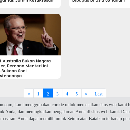
gal Tak Jamin Kesuksesan!
Dibaptis Di Usia 85 Tahun!
t Australia Bukan Negara
er, Perdana Menteri Ini
-Bukaan Soal
istenannya
«
1
2
3
4
5
»
Last
com, kami menggunakan cookie untuk memastikan situs web kami be
ntuk Anda, dan meningkatkan pengalaman Anda di situs web kami. Data
© 2026 Jawaban.com -
Privacy Policy
pemasaran. Anda dapat memilih untuk Setuju atau Batalkan terhadap p