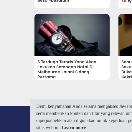
Besar-besaran!
Tung
3 Terduga Teroris Yang Akan
Sebu
Lakukan Serangan Natal Di
Sekul
Melbourne Jalani Sidang
Buka
Pertama
Kekr
Demi kenyamanan Anda selama mengakses Jawaban.
serta memberikan konten dan fitur yang relevan u
diperjualbelikan atau digunakan untuk keperluan 
situs web ini.
Learn more