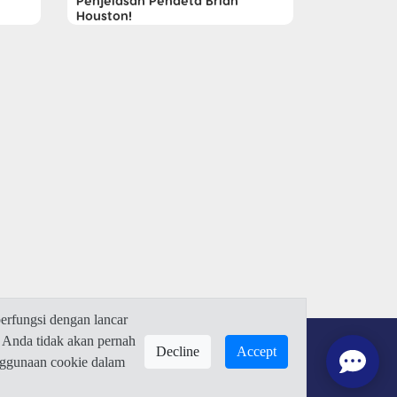
Penjelasan Pendeta Brian
Houston!
rfungsi dengan lancar
 Anda tidak akan pernah
Decline
Accept
enggunaan cookie dalam