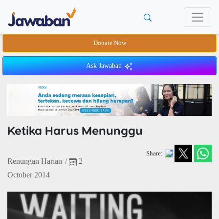
Donate Now
Ask Jawaban
Ketika Harus Menunggu
Share:
Renungan Harian
/
2
October 2014