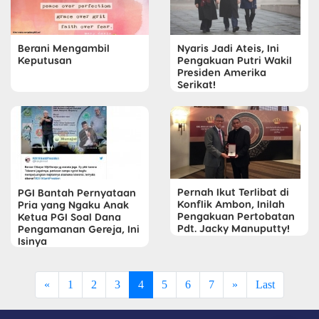
Nyaris Jadi Ateis, Ini
Berani Mengambil
Pengakuan Putri Wakil
Keputusan
Presiden Amerika
Serikat!
Pernah Ikut Terlibat di
PGI Bantah Pernyataan
Konflik Ambon, Inilah
Pria yang Ngaku Anak
Pengakuan Pertobatan
Ketua PGI Soal Dana
Pdt. Jacky Manuputty!
Pengamanan Gereja, Ini
Isinya
«
1
2
3
4
5
6
7
»
Last