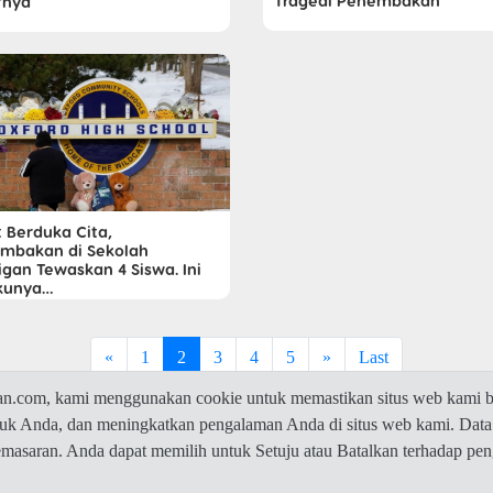
Tragedi Penembakan
fnya
t Berduka Cita,
mbakan di Sekolah
igan Tewaskan 4 Siswa. Ini
kunya…
«
1
2
3
4
5
»
Last
com, kami menggunakan cookie untuk memastikan situs web kami be
ntuk Anda, dan meningkatkan pengalaman Anda di situs web kami. Data
© 2026 Jawaban.com -
Privacy Policy
pemasaran. Anda dapat memilih untuk Setuju atau Batalkan terhadap p