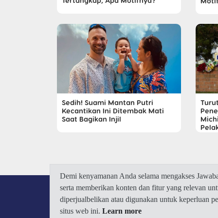
Tertangkap, Apa Motifnya?
Moti
Sedih! Suami Mantan Putri
Turu
Kecantikan Ini Ditembak Mati
Pene
Saat Bagikan Injil
Mich
Pela
Demi kenyamanan Anda selama mengakses Jawaban.
serta memberikan konten dan fitur yang relevan u
diperjualbelikan atau digunakan untuk keperluan 
situs web ini.
Learn more