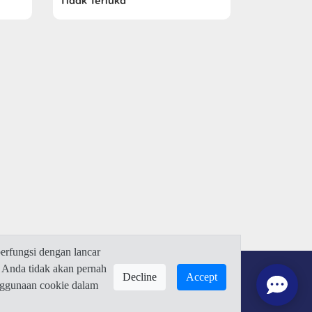
Tidak Terluka
rfungsi dengan lancar
 Anda tidak akan pernah
Decline
Accept
enggunaan cookie dalam