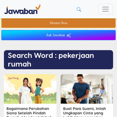
Donate Now
Ask Jawaban
Search Word : pekerjaan
rumah
Bagaimana Perubahan
Buat Para Suami, Inilah
Siona Setelah Pindah
Ungkapan Cinta yang