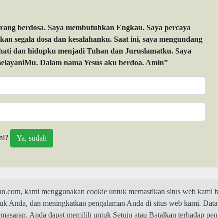
orang berdosa. Saya membutuhkan Engkau. Saya percaya
 segala dosa dan kesalahanku. Saat ini, saya mengundang
 hati dan hidupku menjadi Tuhan dan Juruslamatku. Saya
layaniMu. Dalam nama Yesus aku berdoa. Amin”
ni?
com, kami menggunakan cookie untuk memastikan situs web kami be
ntuk Anda, dan meningkatkan pengalaman Anda di situs web kami. Data
© 2026 Jawaban.com -
Privacy Policy
pemasaran. Anda dapat memilih untuk Setuju atau Batalkan terhadap p