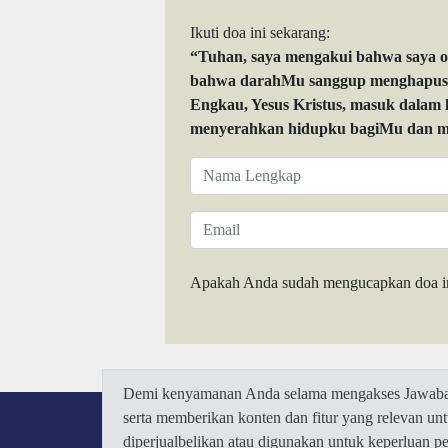
Ikuti doa ini sekarang:
“Tuhan, saya mengakui bahwa saya 
bahwa darahMu sanggup menghapuskan
Engkau, Yesus Kristus, masuk dalam
menyerahkan hidupku bagiMu dan me
Apakah Anda sudah mengucapkan doa i
Demi kenyamanan Anda selama mengakses Jawaban.
serta memberikan konten dan fitur yang relevan u
diperjualbelikan atau digunakan untuk keperluan 