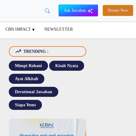
Ask Jawaban
Donate Now
CBN IMPACT
NEWSLETTER
TRENDING :
Mimpi Rohani
Kisah Nyata
Ayat Alkitab
Devotional Jawaban
Siapa Yesus