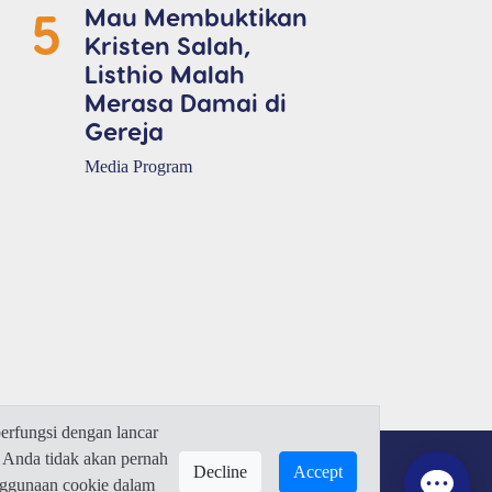
5
Mau Membuktikan
Kristen Salah,
Listhio Malah
Merasa Damai di
Gereja
Media Program
rfungsi dengan lancar
 Anda tidak akan pernah
Decline
Accept
enggunaan cookie dalam