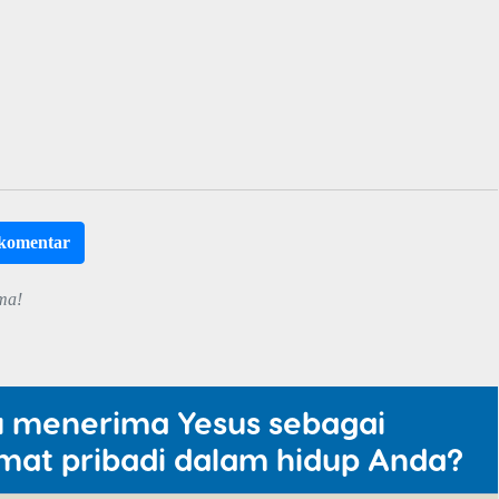
rkomentar
ma!
u menerima Yesus sebagai
mat pribadi dalam hidup Anda?