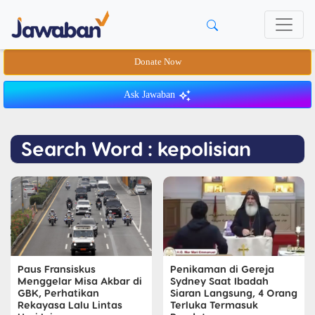
Donate Now
Ask Jawaban
Search Word : kepolisian
Paus Fransiskus
Penikaman di Gereja
Menggelar Misa Akbar di
Sydney Saat Ibadah
GBK, Perhatikan
Siaran Langsung, 4 Orang
Rekayasa Lalu Lintas
Terluka Termasuk