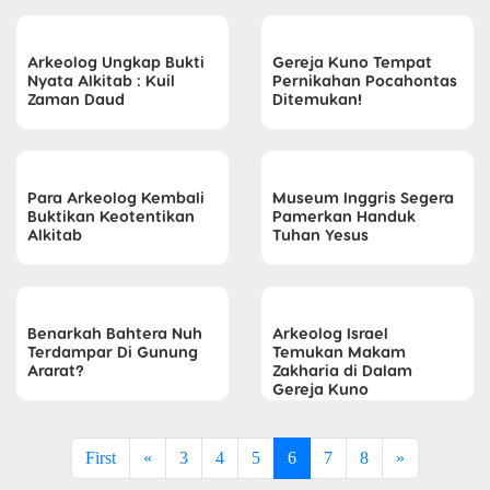
Arkeolog Ungkap Bukti
Gereja Kuno Tempat
Nyata Alkitab : Kuil
Pernikahan Pocahontas
Zaman Daud
Ditemukan!
Para Arkeolog Kembali
Museum Inggris Segera
Buktikan Keotentikan
Pamerkan Handuk
Alkitab
Tuhan Yesus
Benarkah Bahtera Nuh
Arkeolog Israel
Terdampar Di Gunung
Temukan Makam
Ararat?
Zakharia di Dalam
Gereja Kuno
First
«
3
4
5
6
7
8
»