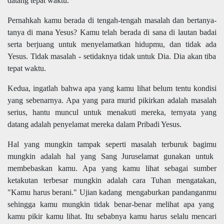
datang tepat waktu.
Pernahkah
kamu
berada di tengah-tengah
masalah
dan bertanya-
tanya di mana Yesus?
Kamu
telah berada di sana di lautan badai
serta
berjuang untuk
menyelamatkan hidupmu
, dan
tidak ada
Yesus. Tidak masalah - setidaknya
tidak untuk
Dia. Dia akan tiba
tepat waktu.
Kedua, ingatlah bahwa apa yang
kamu
lihat belum tentu
kondisi
yang sebenarnya
. Apa yang para murid pikirkan adalah masalah
serius
,
hantu
muncul
untuk menakuti mereka, ternyata
yang
datang adalah penyelamat
mereka dalam Pribadi Yesus.
Hal yang mungkin tampak seperti masalah terburuk
bagimu
mungkin adalah hal yang
Sang
Juruselamat gunakan untuk
membebaskan
kamu
. Apa yang
kamu
lihat sebagai sumber
ketakutan
ter
besar mungkin
adalah
cara Tuhan mengatakan,
"
Kamu harus b
erani." Ujian
kadang
mengaburkan
pandanganmu
sehingga
kamu
mungkin tidak benar-benar melihat apa yang
kamu
pikir
kamu
lihat. Itu sebabnya
kamu
harus selalu mencari