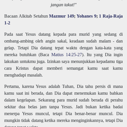
jangan takut!"
Bacaan Alkitab Setahun
Mazmur 149
;
Yohanes 9
;
1 Raja-Raja
1-2
Pada saat Yesus datang kepada para murid
yang sedang di
ombang-ambing oleh angin sakal
,
keadaan sudah malam
- dan
gelap. Tetapi Dia datang tepat waktu dengan kata
-kata
yang
mereka butuhkan
(Baca
Matius 14:25-27
)
. Itu yang Dia ingin
lakukan untukmu juga. Izinkan saya menunjukkan kepada
mu
tiga
cara Kristus dapat
memberi semangat kamu saat kamu
menghadapi masalah
.
Pertama, karena Yesus adalah Tuhan, Dia tahu persis di mana
kamu saat ini
berada, dan Dia dapat menemukan
kamu
bahkan
dalam kegelapan. Sekarang para murid sudah berada di perahu
sekitar dua belas jam tanpa Yesus. Jadi bukan ketika badai
menerpa Yesus muncul, tetapi Dia benar-benar muncul. Dia
mungkin tidak datang ketika mereka menginginkannya, tetapi Dia