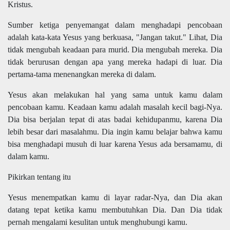
Kristus.
Sumber ketiga
penyemangat
dalam
menghadapi
pencobaan
adalah kata-kata Yesus
yang berkuasa
, "Jangan takut." Lihat, Dia
tidak mengubah keadaan para murid. Dia mengubah mereka. Dia
tidak berurusan dengan apa yang mereka hadapi di luar. Dia
pertama-tama menenangkan mereka di dalam.
Yesus akan melakukan hal yang sama untuk
kamu
dalam
pencobaan
kamu
. Keadaan
kamu adalah masalah kecil bagi-Nya
.
Dia bisa berjalan tepat di atas badai
kehidupanmu
, karena Dia
lebih besar dari masalah
mu
. Dia ingin
kamu
belajar bahwa
kamu
bisa
menghadapi musuh di luar karena Yesus ada bersama
mu,
di
dalam kamu.
Pikirkan tentang itu
Yesus menempatkan
kamu
di layar radar-Nya, dan Dia akan
datang tepat ketika
kamu
membutuhkan Dia. Dan Dia tidak
pernah mengalami kesulitan
untuk menghubungi
kamu
.