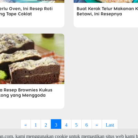
rlu Oven, Ini Resep Roti
Buat Kerak Telur Makanan 
ng Tape Coklat
Betawi, Ini Resepnya
Dia Resep Brownies Kukus
kong yang Menggoda
«
1
2
3
4
5
6
»
Last
com, kami menggunakan cookie untuk memastikan situs web kami be