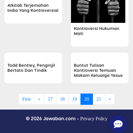
Alkitab Terjemahan
India Yang Kontroversial
Kontroversi Hukuman
Mati
Todd Bentley, Penginjil
Buntut Tulisan
Bertato Dan Tindik
Kontroversi Temuan
Makam Keluarga Yesus
First
«
17
18
19
20
21
»
© 2026 Jawaban.com -
Privacy Policy