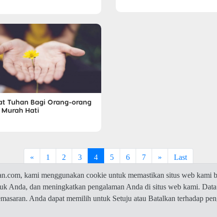
at Tuhan Bagi Orang-orang
 Murah Hati
«
1
2
3
4
5
6
7
»
Last
com, kami menggunakan cookie untuk memastikan situs web kami be
ntuk Anda, dan meningkatkan pengalaman Anda di situs web kami. Data
© 2026 Jawaban.com -
Privacy Policy
pemasaran. Anda dapat memilih untuk Setuju atau Batalkan terhadap p