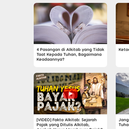
4 Pasangan di Alkitab yang Tidak
Keta
Taat Kepada Tuhan, Bagaimana
Keadaannya?
[VIDEO] Fakta Alkitab: Sejarah
Jang
Pajak yang Ditulis Alkitab,
Tuha