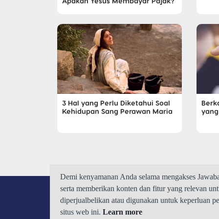
Apakah Yesus Membayar Pajak?
3 Hal yang Perlu Diketahui Soal
Berk
Kehidupan Sang Perawan Maria
yang
Demi kenyamanan Anda selama mengakses Jawaban.
serta memberikan konten dan fitur yang relevan u
diperjualbelikan atau digunakan untuk keperluan 
situs web ini.
Learn more