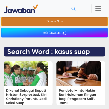
Donate Now
Ask Jawaban
Search Word : kasus suap
Dikenal Sebagai Bupati
Pendeta Minta Hakim
Kristen Berprestasi, Kini
Beri Hukuman Ringan
Christiany Paruntu Jadi
bagi Pengacara Saiful
Saksi Suap
Jamil