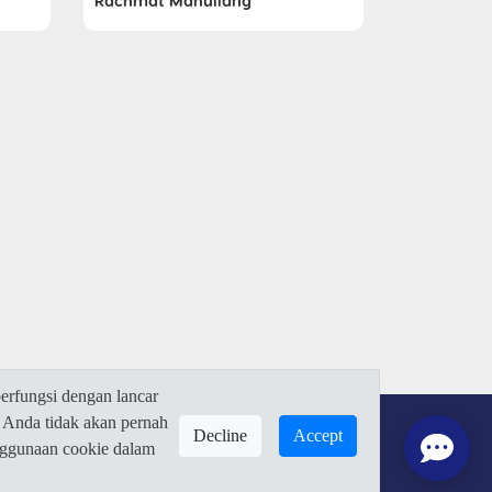
Rachmat Manullang
rfungsi dengan lancar
 Anda tidak akan pernah
Decline
Accept
enggunaan cookie dalam