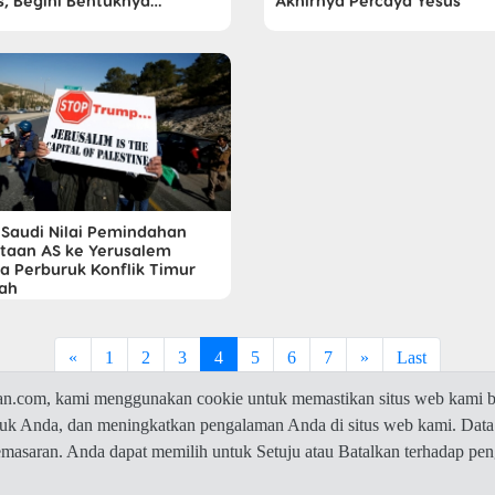
s, Begini Bentuknya…
Akhirnya Percaya Yesus
 Saudi Nilai Pemindahan
taan AS ke Yerusalem
a Perburuk Konflik Timur
ah
«
1
2
3
4
5
6
7
»
Last
com, kami menggunakan cookie untuk memastikan situs web kami be
ntuk Anda, dan meningkatkan pengalaman Anda di situs web kami. Data
© 2026 Jawaban.com -
Privacy Policy
pemasaran. Anda dapat memilih untuk Setuju atau Batalkan terhadap p