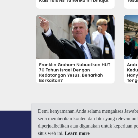
Kuis Televisi Amerika Ini Dihujat
Yesu
Franklin Graham Nubuatkan HUT
Arab
70 Tahun Israel Dengan
Kedu
Kedatangan Yesus, Benarkah
Hany
Berkaitan?
Teng
Demi kenyamanan Anda selama mengakses Jawaban.
serta memberikan konten dan fitur yang relevan u
diperjualbelikan atau digunakan untuk keperluan 
situs web ini.
Learn more