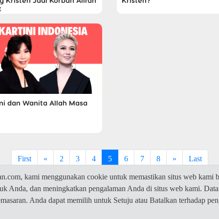
g Kristen Jadi Korban Aliran
Kristen?
t
ini dan Wanita Allah Masa
First
«
2
3
4
5
6
7
8
»
Last
com, kami menggunakan cookie untuk memastikan situs web kami be
ntuk Anda, dan meningkatkan pengalaman Anda di situs web kami. Data
© 2026 Jawaban.com -
Privacy Policy
pemasaran. Anda dapat memilih untuk Setuju atau Batalkan terhadap p