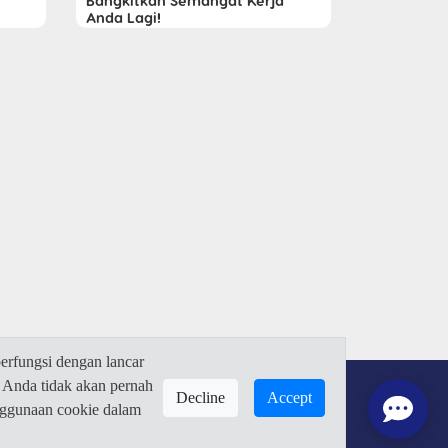
Bangkitkan Semangat Kerja
Anda Lagi!
rfungsi dengan lancar
 Anda tidak akan pernah
Decline
Accept
enggunaan cookie dalam