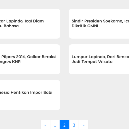
car Lapindo, Ical Diam
Sindir Presiden Soekarno, Ic
bu Bahasa
Dikritik GMNI
Pilpres 2014, Golkar Beraksi
Lumpur Lapindo, Dari Benc
ongres KNPI
Jadi Tempat Wisata
nesia Hentikan Impor Babi
«
1
2
3
»