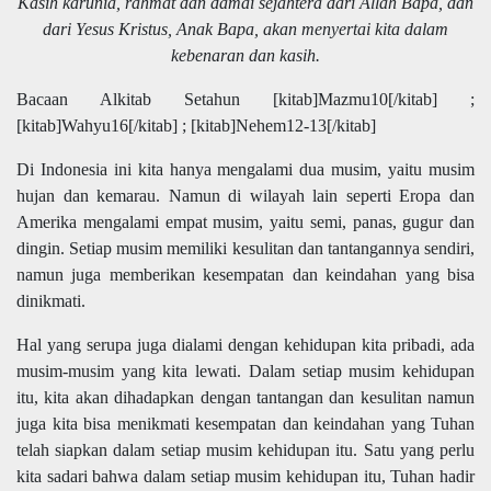
Kasih karunia, rahmat dan damai sejahtera dari Allah Bapa, dan
dari Yesus Kristus, Anak Bapa, akan menyertai kita dalam
kebenaran dan kasih.
Bacaan Alkitab Setahun [kitab]Mazmu10[/kitab] ;
[kitab]Wahyu16[/kitab] ; [kitab]Nehem12-13[/kitab]
Di Indonesia ini kita hanya mengalami dua musim, yaitu musim
hujan dan kemarau. Namun di wilayah lain seperti Eropa dan
Amerika mengalami empat musim, yaitu semi, panas, gugur dan
dingin. Setiap musim memiliki kesulitan dan tantangannya sendiri,
namun juga memberikan kesempatan dan keindahan yang bisa
dinikmati.
Hal yang serupa juga dialami dengan kehidupan kita pribadi, ada
musim-musim yang kita lewati. Dalam setiap musim kehidupan
itu, kita akan dihadapkan dengan tantangan dan kesulitan namun
juga kita bisa menikmati kesempatan dan keindahan yang Tuhan
telah siapkan dalam setiap musim kehidupan itu. Satu yang perlu
kita sadari bahwa dalam setiap musim kehidupan itu, Tuhan hadir