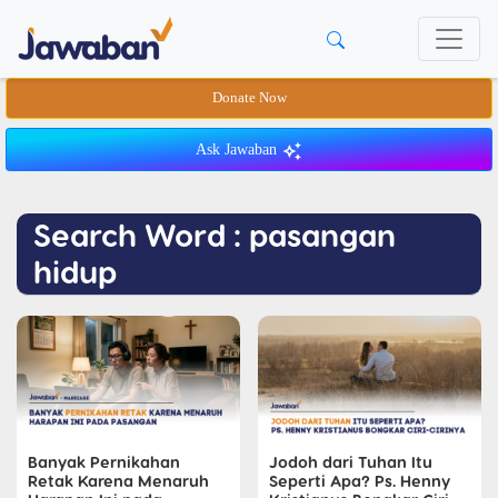
Donate Now
Ask Jawaban
Search Word : pasangan
hidup
Banyak Pernikahan
Jodoh dari Tuhan Itu
Retak Karena Menaruh
Seperti Apa? Ps. Henny