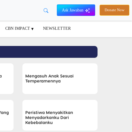
Ask Jawaban
Donate Now
CBN IMPACT
NEWSLETTER
a
Mengasuh Anak Sesuai
Temperamennya
Yang
Peristiwa Menyakitkan
Menyadarkanku Dari
Kebebalanku