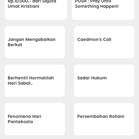
Rp.10.000,- dari Sajuta
PUSH : Pray Until
Umat Kristiani
Something Happen!
Jangan Mengabaikan
Caedmon’s Call
Berkat
Berhenti! Hormatilah
Sadar Hukum
Hari Sabat..
Fenomena Hari
Persembahan Rohani
Pantekosta