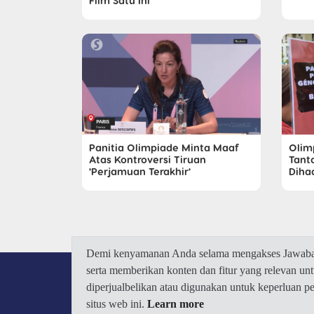
Film Satu Ini
Panitia Olimpiade Minta Maaf
Olim
Atas Kontroversi Tiruan
Tant
'Perjamuan Terakhir'
Diha
Demi kenyamanan Anda selama mengakses Jawaban.
serta memberikan konten dan fitur yang relevan u
diperjualbelikan atau digunakan untuk keperluan 
situs web ini.
Learn more