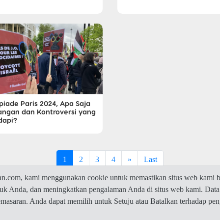
piade Paris 2024, Apa Saja
angan dan Kontroversi yang
dapi?
1
2
3
4
»
Last
com, kami menggunakan cookie untuk memastikan situs web kami be
ntuk Anda, dan meningkatkan pengalaman Anda di situs web kami. Data
© 2026 Jawaban.com -
Privacy Policy
pemasaran. Anda dapat memilih untuk Setuju atau Batalkan terhadap p