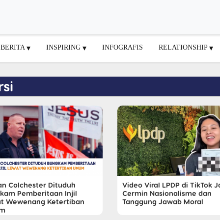
BERITA
INSPIRING
INFOGRAFIS
RELATIONSHIP
si
n Colchester Dituduh
Video Viral LPDP di TikTok J
kam Pemberitaan Injil
Cermin Nasionalisme dan
t Wewenang Ketertiban
Tanggung Jawab Moral
m