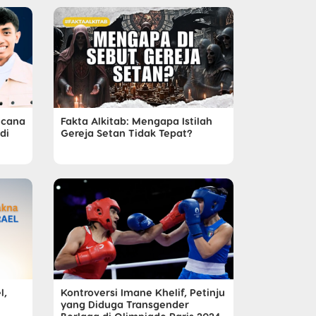
ncana
Fakta Alkitab: Mengapa Istilah
di
Gereja Setan Tidak Tepat?
l,
Kontroversi Imane Khelif, Petinju
yang Diduga Transgender