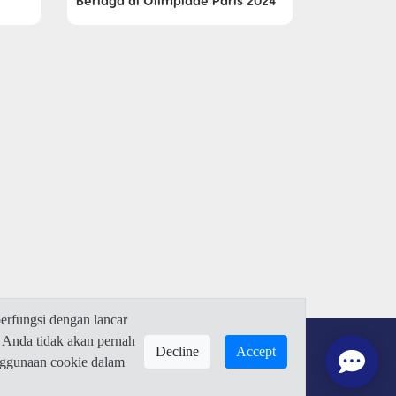
Berlaga di Olimpiade Paris 2024
rfungsi dengan lancar
 Anda tidak akan pernah
Decline
Accept
enggunaan cookie dalam