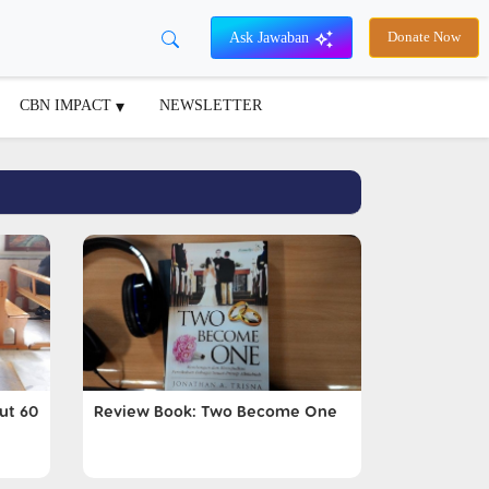
Ask Jawaban
Donate Now
CBN IMPACT
NEWSLETTER
ut 60
Review Book: Two Become One