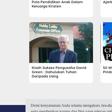
Pola Pendidikan Anak Dalam
Ajar
Keluarga Kristen
Kisah Sukses Pengusaha David
50 W
Green : Dahulukan Tuhan
Pind
Daripada Uang
Demi kenyamanan Anda selama mengakses Jawaban.
serta memberikan konten dan fitur yang relevan u