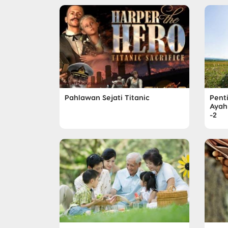
Pahlawan Sejati Titanic
Pent
Ayah
-2