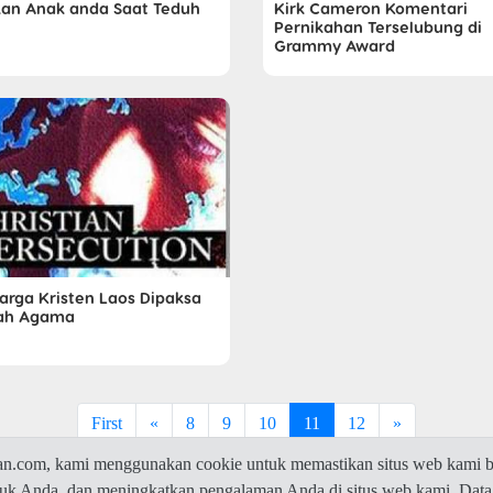
kan Anak anda Saat Teduh
Kirk Cameron Komentari
Pernikahan Terselubung di
Grammy Award
arga Kristen Laos Dipaksa
ah Agama
First
«
8
9
10
11
12
»
com, kami menggunakan cookie untuk memastikan situs web kami be
ntuk Anda, dan meningkatkan pengalaman Anda di situs web kami. Data