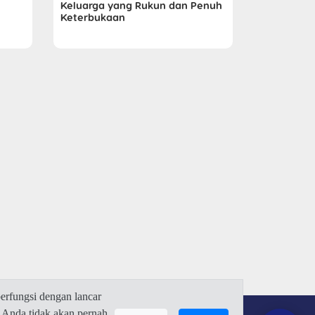
Keluarga yang Rukun dan Penuh
Keterbukaan
rfungsi dengan lancar
 Anda tidak akan pernah