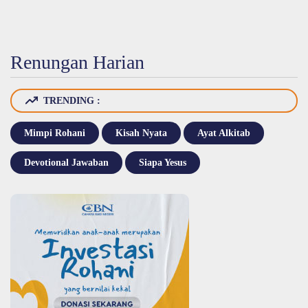
Renungan Harian
TRENDING :
Mimpi Rohani
Kisah Nyata
Ayat Alkitab
Devotional Jawaban
Siapa Yesus