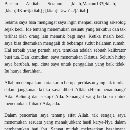
Bacaan Alkitab Setahun
[kitab]Mazmu133[/kitab] ;
[kitab]IIKor6[/kitab] ; [kitab]ITawa1-2[/kitab]
Selama saya bisa mengingat saya ingin menjadi seorang arkeolog
sejak kecil. Ide tentang menemukan sesuatu yang terkubur dan tak
terlihat oleh orang lain menarik bagi saya. Ketika masih kecil,
saya bisa ditemukan menggali di beberapa sudut halaman rumah.
Hal terbaik yang pernah saya temukan adalah sebuah kalibrator
busi tua. Dan kemudian, saya menemukan Kristus. Seluruh hidup
saya berubah, tapi cinta saya untuk penggalian yang baik tidak.
Itu hanya diarahkan.
Allah menempatkan harta karun berupa perhiasan yang tak ternilai
dalam jangkauan ketika saya diberi Alkitab.Helm penambang?
Ada. Beliung dan sekop? Ada. Semangat yang berkobar untuk
menemukan Tuhan? Ada, ada.
Dalam pencarian saya tentang sifat Allah, tak sengaja saya
menemukan sesuatu yang menakjubkan: hasil karya-Nya dalam
pembentukan hati ibu. Sangat mudah melewatkan bagaimana