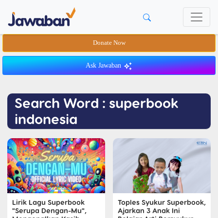
Donate Now
Ask Jawaban
Search Word : superbook
indonesia
Lirik Lagu Superbook
Toples Syukur Superbook,
"Serupa Dengan-Mu",
Ajarkan 3 Anak Ini