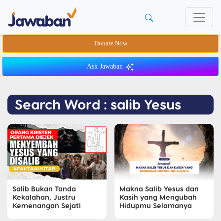
Donate Now
Ask Jawaban
Search Word : salib Yesus
Salib Bukan Tanda
Makna Salib Yesus dan
Kekalahan, Justru
Kasih yang Mengubah
Kemenangan Sejati
Hidupmu Selamanya