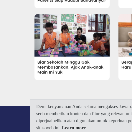
Parents Siap Hadapi Bahayanya?
Biar Sekolah Minggu Gak
Bera
Membosankan, Ajak Anak-anak
Haru
Main Ini Yuk!
Demi kenyamanan Anda selama mengakses Jawaban.
serta memberikan konten dan fitur yang relevan u
diperjualbelikan atau digunakan untuk keperluan 
situs web ini.
Learn more