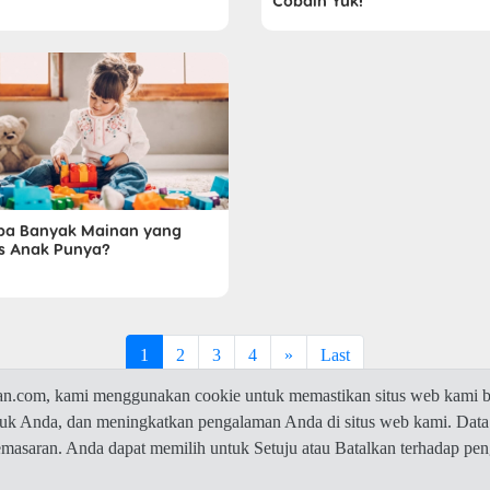
Cobain Yuk!
pa Banyak Mainan yang
s Anak Punya?
1
2
3
4
»
Last
com, kami menggunakan cookie untuk memastikan situs web kami be
ntuk Anda, dan meningkatkan pengalaman Anda di situs web kami. Data
© 2026 Jawaban.com -
Privacy Policy
pemasaran. Anda dapat memilih untuk Setuju atau Batalkan terhadap p