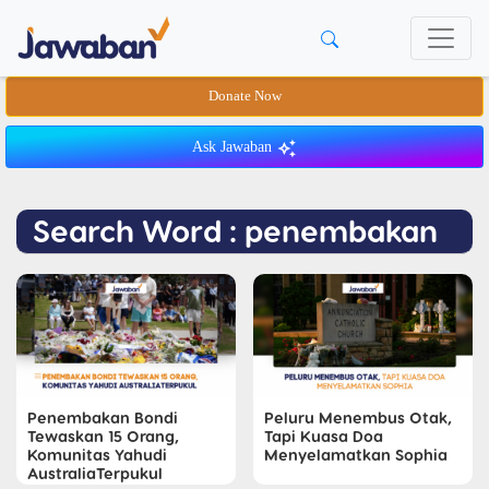
Donate Now
Ask Jawaban
Search Word : penembakan
Penembakan Bondi
Peluru Menembus Otak,
Tewaskan 15 Orang,
Tapi Kuasa Doa
Komunitas Yahudi
Menyelamatkan Sophia
AustraliaTerpukul