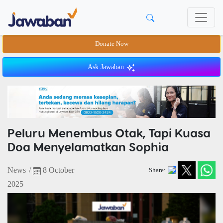
Donate Now
Ask Jawaban
Peluru Menembus Otak, Tapi Kuasa
Doa Menyelamatkan Sophia
News
/
8 October
Share:
2025