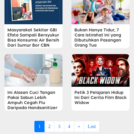
Masyarakat Sekitar GBI
Bukan Hanya Tidur, 7
Efata Sampali Bersyukur
Cara Istirahat Ini yang
Bisa Konsumsi Air Bersih
Dibutuhkan Pasangan
Dari Sumur Bor CBN
Orang Tua
Ini Alasan Cuci Tangan
Petik 3 Pelajaran Hidup
Pakai Sabun Lebih
Ini Dari Cerita Film Black
Ampuh Cegah Flu
Widow
Daripada Handsanitizer
1
2
3
4
»
Last