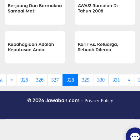
Berjuang Dan Bermakna
AWAS! Ramalan Di
Sampai Mati
Tahun 2008
Kebahagiaan Adalah
Karir v.s. Keluarga,
Keputusan Anda
Sebuah Dilema
st
«
325
326
327
328
329
330
331
»
© 2026 Jawaban.com -
Privacy Policy