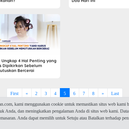
ikahan?
Doa Hari Ini
 Ungkap 4 Hal Penting yang
s Dipikirkan Sebelum
tuskan Bercerai
First
«
2
3
4
5
6
7
8
»
Last
com, kami menggunakan cookie untuk memastikan situs web kami be
ntuk Anda, dan meningkatkan pengalaman Anda di situs web kami. Data
© 2026 Jawaban.com -
Privacy Policy
pemasaran. Anda dapat memilih untuk Setuju atau Batalkan terhadap p