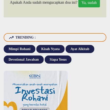
Apakah Anda sudah mengucapkan doa ini?
TRENDING :
Mimpi Rohani
Kisah Nyata
Ayat Alkitab
Devotional Jawaban
Siapa Yesus