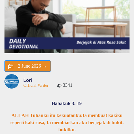
2 June 2026 →
Lori
3341
Official Writer
Habakuk 3: 19
ALLAH Tuhanku itu kekuatanku:Ia membuat kakiku
seperti kaki rusa, Ia membiarkan aku berjejak di bukit-
bukitku.