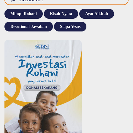
Mimpi Rohani
Kisah Nyata
Ayat Alkitab
Devotional Jawaban
Siapa Yesus