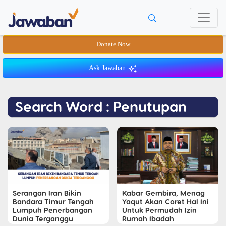
Donate Now
Ask Jawaban
Search Word : Penutupan
Serangan Iran Bikin
Kabar Gembira, Menag
Bandara Timur Tengah
Yaqut Akan Coret Hal Ini
Lumpuh Penerbangan
Untuk Permudah Izin
Dunia Terganggu
Rumah Ibadah